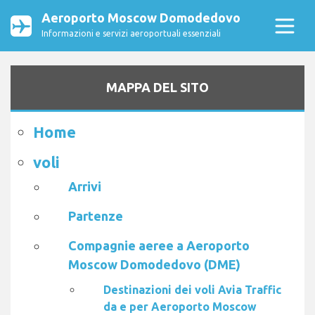
Aeroporto Moscow Domodedovo
Informazioni e servizi aeroportuali essenziali
MAPPA DEL SITO
Home
voli
Arrivi
Partenze
Compagnie aeree a Aeroporto
Moscow Domodedovo (DME)
Destinazioni dei voli Avia Traffic
da e per Aeroporto Moscow