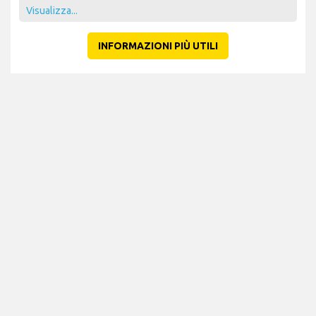
- pianifica in anticipo i tuoi acquisti duty free
Visualizza...
INFORMAZIONI PIÙ UTILI