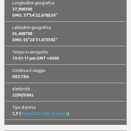
Longitudine geografica
37,906300
DMS: 37°54'22.678524''
Latitudine geografica
55,408798
DMS: 55°24'31.673592''
Tempo in aeroporto
13:01:12 pm GMT +0300
Continua il viaggio
DESTRA
elettricità
220V/50Hz
Tipo di presa
C,F (
Visualizza i tipi di presa
)