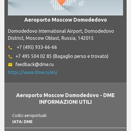
Aeroporto Moscow Domodedovo
Domodedovo International Airport, Domodedovo
District, Moscow Oblast, Russia, 142015
+7 (495) 933-66-66
phone
+7 495 504 02 85 (Bagaglio perso e trovato)
phone
feedback@dme.ru
email
https://www.dme.ru/en/
Aeroporto Moscow Domodedovo - DME
INFORMAZIONI UTILI
Codici aeroportuali
IATA: DME