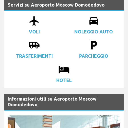
Servizi su Aeroporto Moscow Domodedovo
airplanemode_active
drive_eta
VOLI
NOLEGGIO AUTO
airport_shuttle
local_parking
TRASFERIMENTI
PARCHEGGIO
local_hotel
HOTEL
Informazioni utili su Aeroporto Moscow
Domodedovo