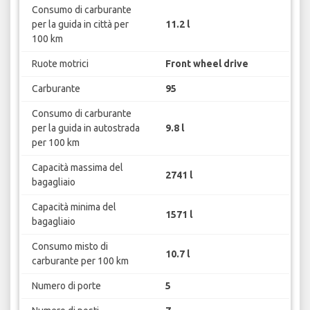
Consumo di carburante
per la guida in città per
11.2 l
100 km
Ruote motrici
Front wheel drive
Carburante
95
Consumo di carburante
per la guida in autostrada
9.8 l
per 100 km
Capacità massima del
2741 l
bagagliaio
Capacità minima del
1571 l
bagagliaio
Consumo misto di
10.7 l
carburante per 100 km
Numero di porte
5