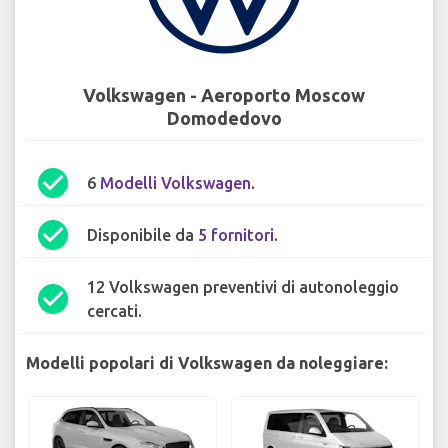
Volkswagen - Aeroporto Moscow
Domodedovo
check_circle
6
Modelli Volkswagen
.
check_circle
Disponibile da
5 fornitori
.
12 Volkswagen preventivi di autonoleggio
check_circle
cercati.
Modelli popolari di Volkswagen da noleggiare: