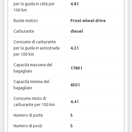
per la guida in città per
4.8 l
100 km
Ruote motrici
Front wheel drive
Carburante
diesel
Consumo di carburante
per la guida in autostrada
4.2 l
per 100 km
Capacità massima del
1780 l
bagagliaio
Capacità minima del
650 l
bagagliaio
Consumo misto di
4.4 l
carburante per 100 km
Numero di porte
5
Numero di posti
5