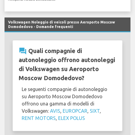
Volkswagen Noleggio di veicoli presso Aeroporto Moscow
Domodedovo - Domande frequenti
question_answer
Quali compagnie di
autonoleggio offrono autonoleggi
di Volkswagen su Aeroporto
Moscow Domodedovo?
Le seguenti compagnie di autonoleggio
su Aeroporto Moscow Domodedovo
offrono una gamma di modelli di
Volkswagen:
AVIS
,
EUROPCAR
,
SIXT
,
RENT MOTORS
,
ELEX POLUS