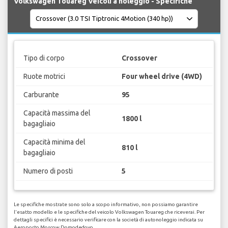
Volkswagen Touareg Veicoli a noleggio - Specifiche
Tipo di corpo
Crossover
Ruote motrici
Four wheel drive (4WD)
Carburante
95
Capacità massima del
1800 l
bagagliaio
Capacità minima del
810 l
bagagliaio
Numero di posti
5
Le specifiche mostrate sono solo a scopo informativo, non possiamo garantire
l'esatto modello e le specifiche del veicolo Volkswagen Touareg che riceverai. Per
dettagli specifici è necessario verificare con la società di autonoleggio indicata su
Aeroporto Moscow Domodedovo.