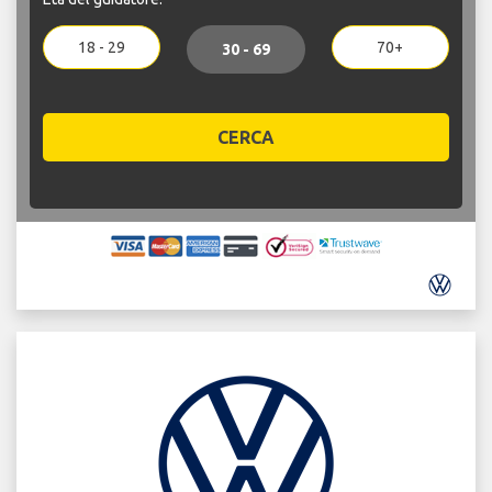
18 - 29
70+
30 - 69
CERCA