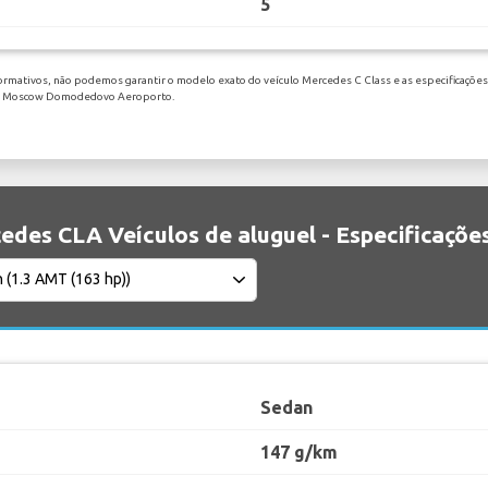
5
ormativos, não podemos garantir o modelo exato do veículo Mercedes C Class e as especificações 
 em Moscow Domodedovo Aeroporto.
edes CLA Veículos de aluguel - Especificaçõe
Sedan
147 g/km