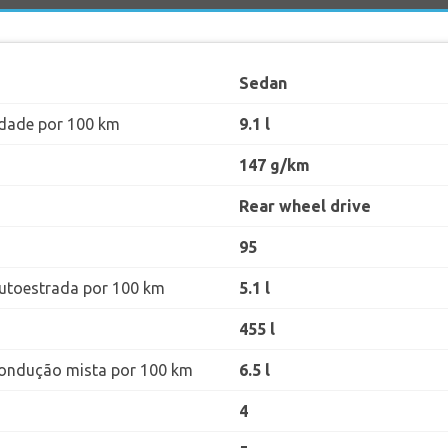
Sedan
dade por 100 km
9.1 l
147 g/km
Rear wheel drive
95
utoestrada por 100 km
5.1 l
455 l
ondução mista por 100 km
6.5 l
4