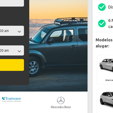
check_circle
Di
6 
check_circle
ca
Modelos
alugar:
Merce