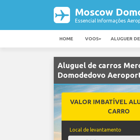
Moscow Domo
Essencial Informações Aerop
HOME
VOOS
ALUGUER D
Aluguel de carros Me
Domodedovo Aeropor
VALOR IMBATÍVEL AL
CARRO
Local de levantamento