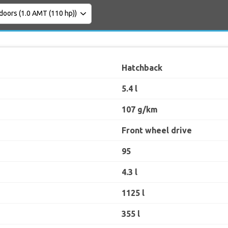
Hatchback
5.4 l
107 g/km
Front wheel drive
95
4.3 l
1125 l
355 l