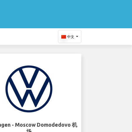
中文
agen - Moscow Domodedovo 机
场