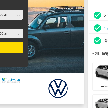
check_circle
6
check_circle
5
check_circle
搜
可租用的热
Volks