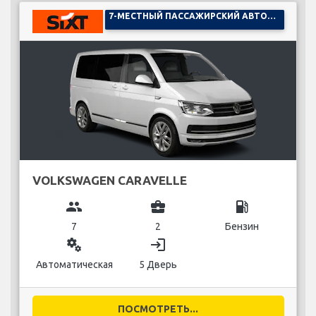
7-МЕСТНЫЙ ПАССАЖИРСКИЙ АВТОМОБИЛЬ
VOLKSWAGEN CARAVELLE
group
business_center
local_gas_station
7
2
Бензин
miscellaneous_services
login
Автоматическая
5 Дверь
ПОСМОТРЕТЬ...