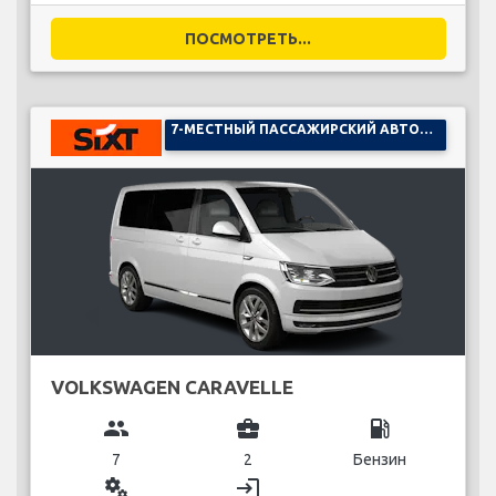
ПОСМОТРЕТЬ...
7-МЕСТНЫЙ ПАССАЖИРСКИЙ АВТОМОБИЛЬ
VOLKSWAGEN CARAVELLE
group
business_center
local_gas_station
7
2
Бензин
miscellaneous_services
login