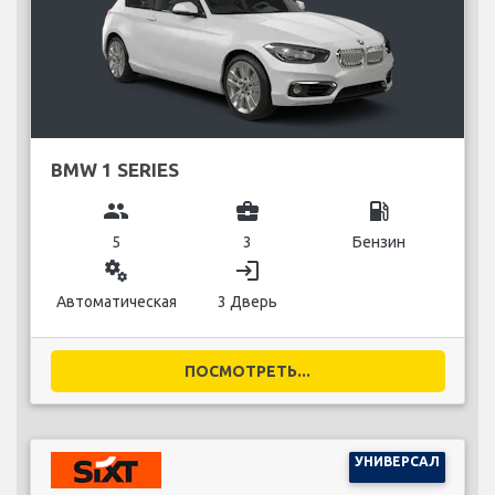
BMW 1 SERIES
group
business_center
local_gas_station
5
3
Бензин
miscellaneous_services
login
Автоматическая
3 Дверь
ПОСМОТРЕТЬ...
УНИВЕРСАЛ