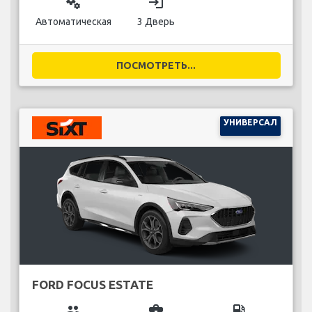
miscellaneous_services
login
Автоматическая
3 Дверь
ПОСМОТРЕТЬ...
УНИВЕРСАЛ
FORD FOCUS ESTATE
group
business_center
local_gas_station