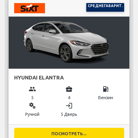
СРЕДНЕГАБАРИТ.
HYUNDAI ELANTRA
group
business_center
local_gas_station
5
4
Бензин
miscellaneous_services
login
Ручной
5 Дверь
ПОСМОТРЕТЬ...