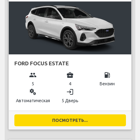
FORD FOCUS ESTATE
group
business_center
local_gas_station
5
4
Бензин
miscellaneous_services
login
Автоматическая
5 Дверь
ПОСМОТРЕТЬ...