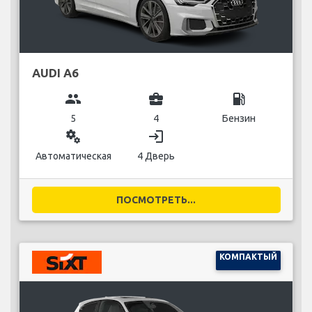
AUDI A6
group
business_center
local_gas_station
5
4
Бензин
miscellaneous_services
login
Автоматическая
4 Дверь
ПОСМОТРЕТЬ...
КОМПАКТЫЙ