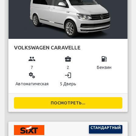
VOLKSWAGEN CARAVELLE
group
business_center
local_gas_station
7
2
Бензин
miscellaneous_services
login
Автоматическая
5 Дверь
ПОСМОТРЕТЬ...
СТАНДАРТНЫЙ