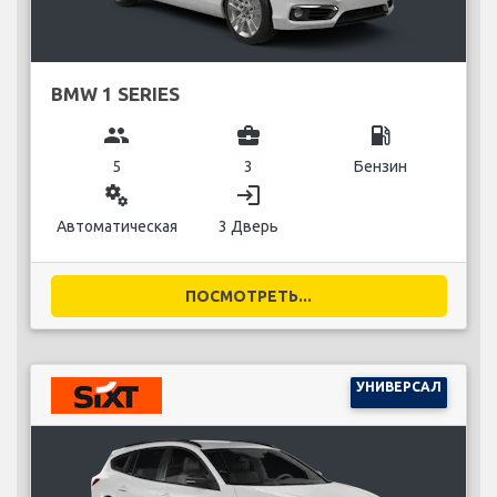
BMW 1 SERIES
group
business_center
local_gas_station
5
3
Бензин
miscellaneous_services
login
Автоматическая
3 Дверь
ПОСМОТРЕТЬ...
УНИВЕРСАЛ