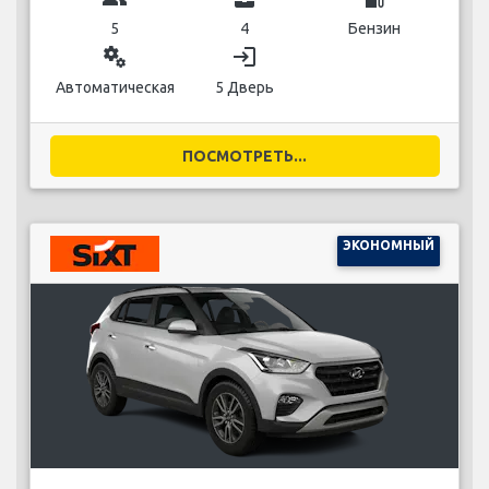
5
4
Бензин
miscellaneous_services
login
Автоматическая
5 Дверь
ПОСМОТРЕТЬ...
ЭКОНОМНЫЙ