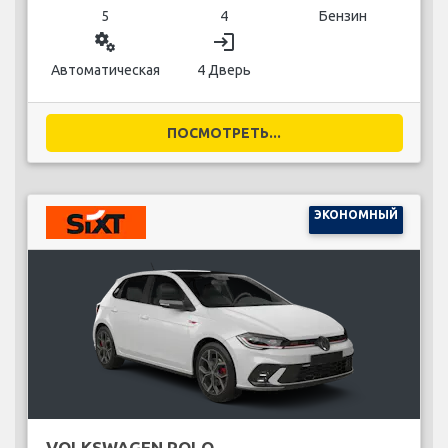
5
4
Бензин
miscellaneous_services
login
Автоматическая
4 Дверь
ПОСМОТРЕТЬ...
ЭКОНОМНЫЙ
VOLKSWAGEN POLO