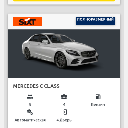
ПОЛНОРАЗМЕРНЫЙ
MERCEDES C CLASS
group
business_center
local_gas_station
5
4
Бензин
miscellaneous_services
login
Автоматическая
4 Дверь