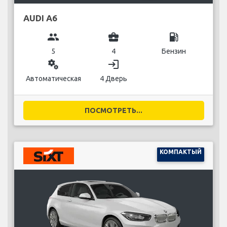
AUDI A6
group
business_center
local_gas_station
5
4
Бензин
miscellaneous_services
login
Автоматическая
4 Дверь
ПОСМОТРЕТЬ...
КОМПАКТЫЙ