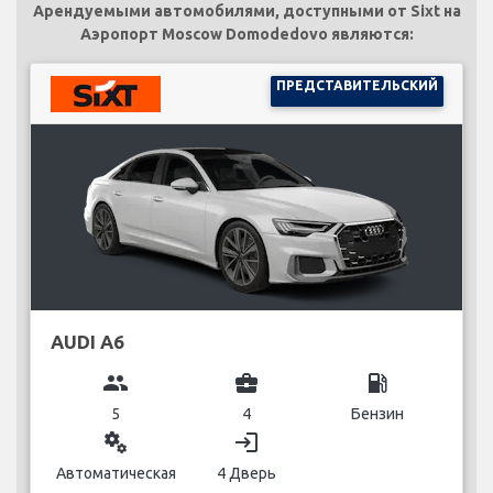
Арендуемыми автомобилями, доступными от Sixt на
Аэропорт Moscow Domodedovo являются:
ПРЕДСТАВИТЕЛЬСКИЙ
AUDI A6
group
business_center
local_gas_station
5
4
Бензин
miscellaneous_services
login
Автоматическая
4 Дверь