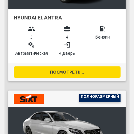
HYUNDAI ELANTRA
group
business_center
local_gas_station
5
4
Бензин
miscellaneous_services
login
Автоматическая
4 Дверь
ПОСМОТРЕТЬ...
ПОЛНОРАЗМЕРНЫЙ