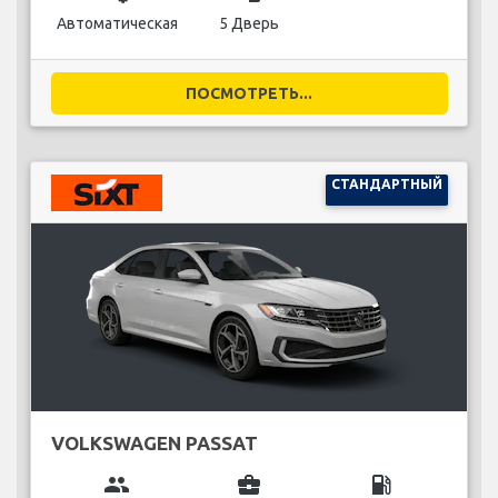
Автоматическая
5 Дверь
ПОСМОТРЕТЬ...
СТАНДАРТНЫЙ
VOLKSWAGEN PASSAT
group
business_center
local_gas_station