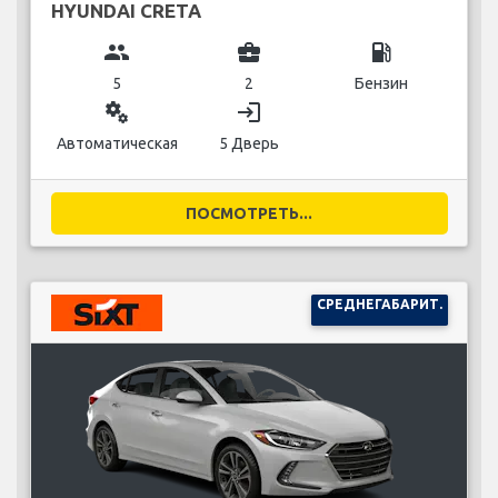
HYUNDAI CRETA
group
business_center
local_gas_station
5
2
Бензин
miscellaneous_services
login
Автоматическая
5 Дверь
ПОСМОТРЕТЬ...
СРЕДНЕГАБАРИТ.