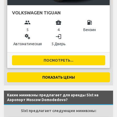
VOLKSWAGEN TIGUAN
group
business_center
local_gas_station
5
4
Бензин
miscellaneous_services
login
Автоматическая
5 Дверь
ПОСМОТРЕТЬ...
ПОКАЗАТЬ ЦЕНЫ
Какие минивэны предлагает для аренды Sixt на
Аэропорт Moscow Domodedovo?
Sixt предлагает следующие минивэны: