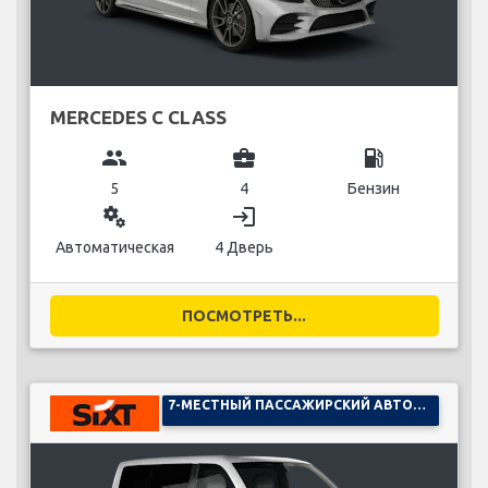
MERCEDES C CLASS
group
business_center
local_gas_station
5
4
Бензин
miscellaneous_services
login
Автоматическая
4 Дверь
ПОСМОТРЕТЬ...
7-МЕСТНЫЙ ПАССАЖИРСКИЙ АВТОМОБИЛЬ