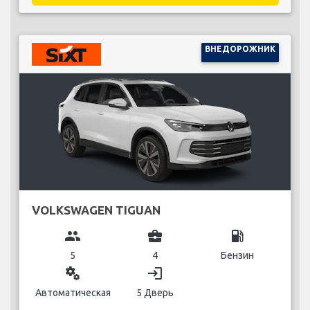
ВНЕДОРОЖНИК
VOLKSWAGEN TIGUAN
group
business_center
local_gas_station
5
4
Бензин
miscellaneous_services
login
Автоматическая
5 Дверь