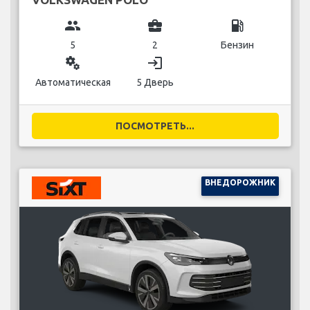
group
business_center
local_gas_station
5
2
Бензин
miscellaneous_services
login
Автоматическая
5 Дверь
ПОСМОТРЕТЬ...
ВНЕДОРОЖНИК