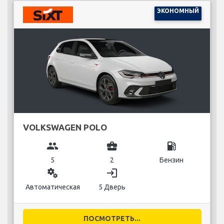
ЭКОНОМНЫЙ
VOLKSWAGEN POLO
group
business_center
local_gas_station
5
2
Бензин
miscellaneous_services
login
Автоматическая
5 Дверь
ПОСМОТРЕТЬ...