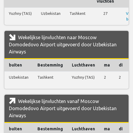
vluchten
Yuzhny (TAS)
Uzbekistan
Tashkent
27
Vlu
bek
Wekelijkse lijnvluchten naar Moscow
Domodedovo Airport uitgevoerd door Uzbekistan
Airways
buiten
Bestemming
Luchthaven
ma
di
Uzbekistan
Tashkent
Yuzhny (TAS)
2
2
Wekelijkse lijnvluchten vanaf Moscow
Domodedovo Airport uitgevoerd door Uzbekistan
Airways
buiten
Bestemming
Luchthaven
ma
di