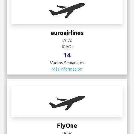
euroairlines
IATA:
ICAO:
14
Vuelos Semanales
Más información
FlyOne
IATA: